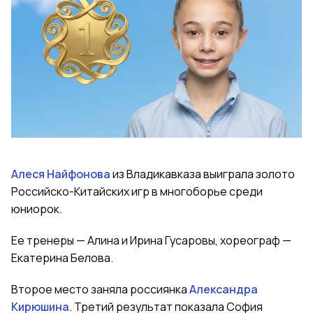
Алеся Найфонова
из Владикавказа выиграла золото
Российско-Китайских игр в многоборье среди
юниорок.
Ее тренеры — Алина и Ирина Гусаровы, хореограф —
Екатерина Белова.
Второе место заняла россиянка
Александра
Кирюшина
. Третий результат показала София