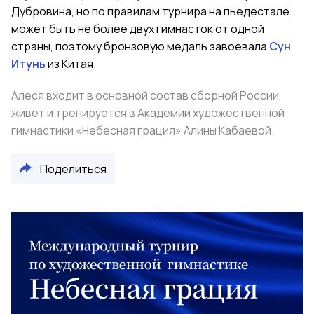
Дубровина, но по правилам турнира на пьедестале
может быть не более двух гимнасток от одной
страны, поэтому бронзовую медаль завоевала
Сун
Итунь
из Китая.
Алеся входит в основной состав сборной России,
живет и тренируется в Академии художественной
гимнастики «Небесная грация» Алины Кабаевой.
Поделиться