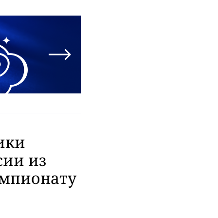
ики
сии из
емпионату