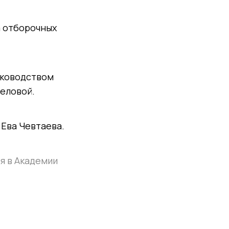
а отборочных
уководством
Беловой.
 Ева Чевтаева.
я в Академии