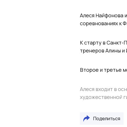
Алеся Найфонова и
соревнованиях к Ф
К старту в Санкт-
тренеров Алины и 
Второе и третье м
Алеся входит в ос
художественной г
Поделиться