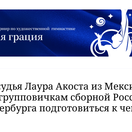
судья Лаура Акоста из Мекс
групповичкам сборной Рос
ербурга подготовиться к ч