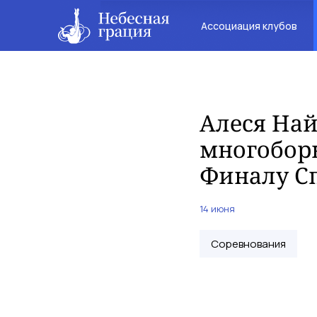
Ассоциация клубов
Алеся Най
многоборь
Финалу С
14 июня
Соревнования