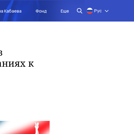
Рус
на Кабаева
Фонд
Еще
в
аниях к