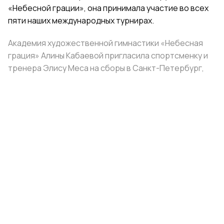
«Небесной грации», она принимала участие во всех
пяти наших международных турнирах.
Академия художественной гимнастики «Небесная
грация» Алины Кабаевой пригласила спортсменку и
тренера Элису Меса на сборы в Санкт-Петербург,
взяв на себя расходы на проживание и питание.
Поделиться