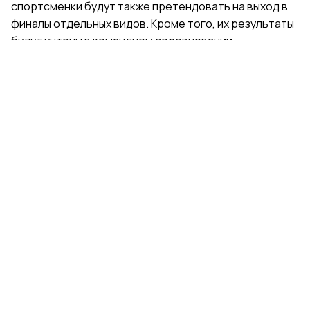
спортсменки будут также претендовать на выход в
финалы отдельных видов. Кроме того, их результаты
будут учтены в командном соревновании.
Поделиться