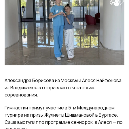
Александра Борисова из Москвы и Алеся Найфонова
из Владикавказа отправляются на новые
соревнования,
Гимнастки примут участие в 5-м Международном
турнире на призы Жулиеты Шишмановой в Бургасе.
Саша выступит по программе сениорок, а Алеся — по