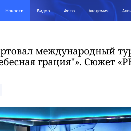
Новости
Видео
Фото
Академия
Али
тартовал международный ту
ебесная грация"». Сюжет «Р