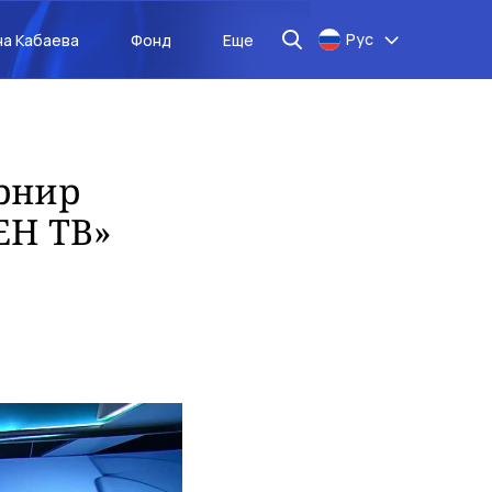
Рус
на Кабаева
Фонд
Еще
рнир
ЕН ТВ»