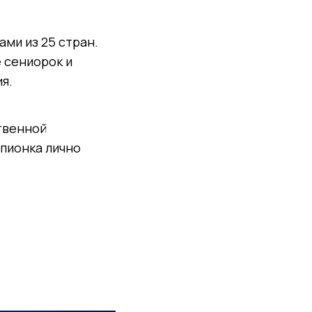
ми из 25 стран.
 сениорок и
я.
твенной
мпионка лично