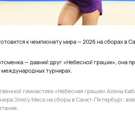
отовится к чемпионату мира — 2026 на сборах в С
тсменка — давний друг «Небесной грации», она п
х международных турнирах.
твенной гимнастики «Небесная грация» Алины Каб
нера Элису Меса на сборы в Санкт-Петербург, взя
итание.