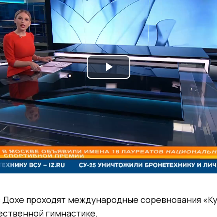
Play
Video
 в Дохе проходят международные соревнования «К
ественной гимнастике.