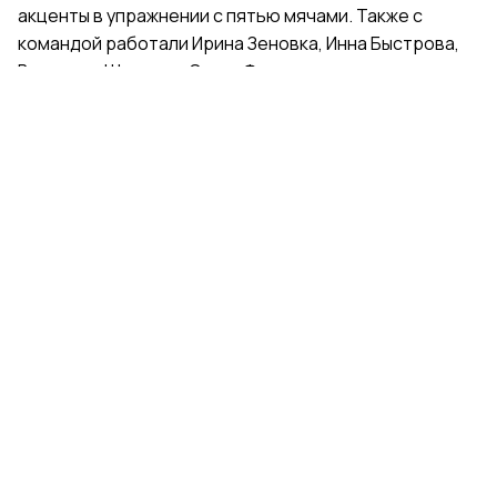
акценты в упражнении с пятью мячами. Также с
командой работали Ирина Зеновка, Инна Быстрова,
Вероника Шаткова, Ольга Фролова.
Групповички из Санкт-Петербурга — серебряные
призеры чемпионата России, они входят в основной
состав сборной России. Тренер — Елена Петунина,
постановщик — Елена Афанасьева.