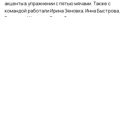
акценты в упражнении с пятью мячами. Также с
командой работали Ирина Зеновка, Инна Быстрова,
Вероника Шаткова, Ольга Фролова.
Групповички из Санкт-Петербурга — серебряные
призеры чемпионата России, они входят в основной
состав сборной России. Тренер — Елена Петунина,
постановщик — Елена Афанасьева.