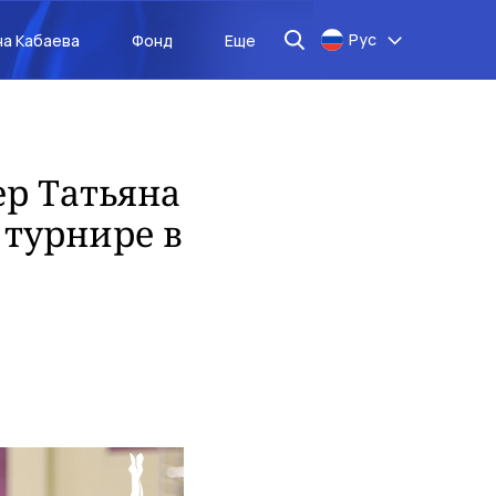
Рус
на Кабаева
Фонд
Еще
ер Татьяна
 турнире в