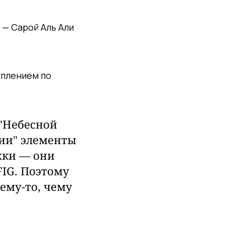
 — Сарой Аль Али
уплением по
"Небесной
ции" элементы
жки — они
FIG. Поэтому
ему-то, чему