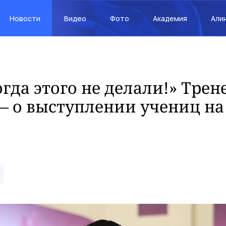
Новости
Видео
Фото
Академия
Али
гда этого не делали!» Трен
 о выступлении учениц на