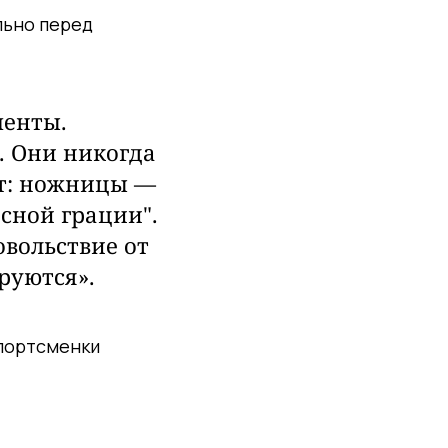
льно перед
менты.
. Они никогда
нт: ножницы —
есной грации".
овольствие от
руются».
спортсменки