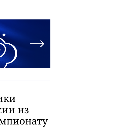
ики
сии из
емпионату