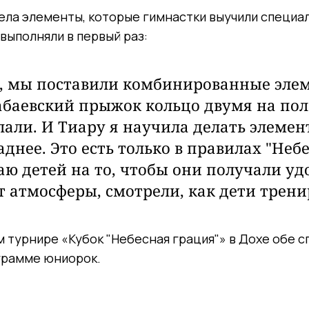
ела элементы, которые гимнастки выучили специа
выполняли в первый раз:
, мы поставили комбинированные эле
баевский прыжок кольцо двумя на пол
елали. И Тиару я научила делать элеме
аднее. Это есть только в правилах "Неб
аю детей на то, чтобы они получали уд
т атмосферы, смотрели, как дети трени
 турнире «Кубок "Небесная грация"» в Дохе обе 
грамме юниорок.