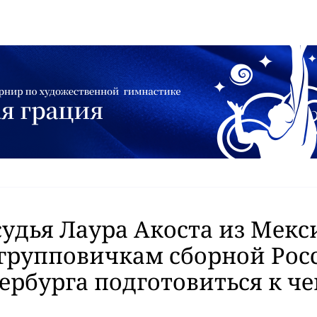
судья Лаура Акоста из Мекс
групповичкам сборной Рос
ербурга подготовиться к ч