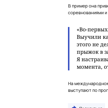
В пример она прив
соревнованиями и 
«Во-первых
Выучили ка
этого не д
прыжок в з
Я настраив
момента, о
На международном
выступают по про