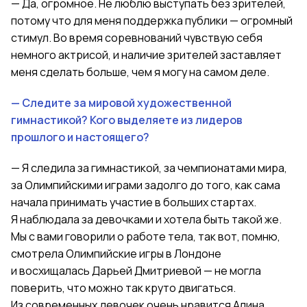
— Да, огромное. Не люблю выступать без зрителей,
потому что для меня поддержка публики — огромный
стимул. Во время соревнований чувствую себя
немного актрисой, и наличие зрителей заставляет
меня сделать больше, чем я могу на самом деле.
— Следите за мировой художественной
гимнастикой? Кого выделяете из лидеров
прошлого и настоящего?
— Я следила за гимнастикой, за чемпионатами мира,
за Олимпийскими играми задолго до того, как сама
начала принимать
участие
в больших стартах.
Я наблюдала за девочками и хотела быть такой же.
Мы с вами говорили о работе тела, так вот, помню,
смотрела Олимпийские игры в Лондоне
и восхищалась Дарьей Дмитриевой — не могла
поверить, что можно так круто двигаться.
Из современных девочек очень нравится Алина