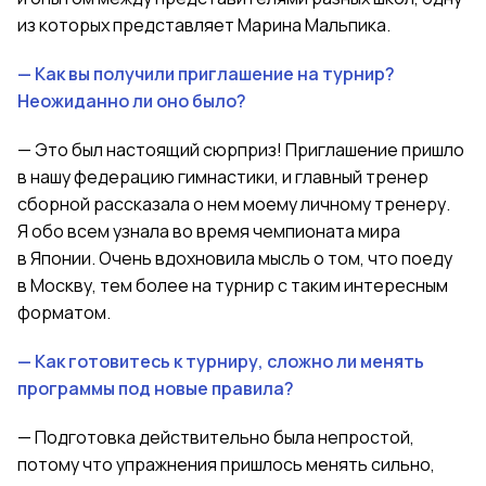
из которых представляет Марина Мальпика.
— Как вы получили приглашение на турнир?
Неожиданно ли оно было?
— Это был настоящий сюрприз! Приглашение пришло
в нашу федерацию гимнастики
,
и главный тренер
сборной рассказала о нем моему личному тренеру.
Я обо всем узнала во время чемпионата мира
в Японии. Очень вдохновила мысль о том, что поеду
в Москву
,
тем более на турнир с таким интересным
форматом.
— Как готовитесь к турниру, сложно ли менять
программы под новые правила?
— Подготовка действительно была непростой,
потому что упражнения пришлось менять сильно
,