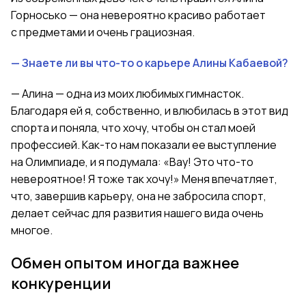
Горносько — она невероятно красиво работает
с предметами и очень грациозная.
— Знаете ли вы что-то о карьере Алины Кабаевой?
— Алина — одна из моих любимых гимнасток.
Благодаря ей я, собственно, и влюбилась в этот вид
спорта и поняла, что хочу, чтобы он стал моей
профессией. Как-то нам показали ее выступление
на Олимпиаде
,
и я подумала: «Вау! Это что-то
невероятное! Я тоже так хочу!» Меня впечатляет,
что, завершив карьеру, она не забросила спорт,
делает сейчас для развития нашего вида очень
многое.
Обмен опытом иногда важнее
конкуренции