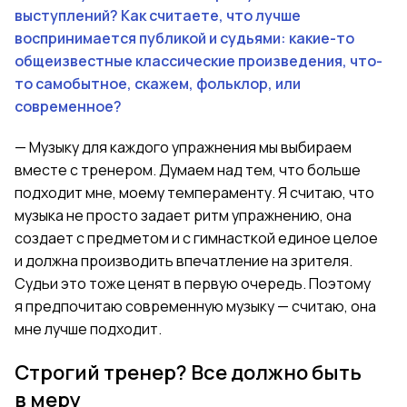
выступлений? Как считаете, что лучше
воспринимается публикой и судьями
:
какие-то
общеизвестные классические произведения, что-
то самобытное, скажем, фольклор, или
современное?
— Музыку для каждого упражнения мы выбираем
вместе с тренером. Думаем над тем, что больше
подходит мне, моему темпераменту. Я считаю, что
музыка не просто задает ритм упражнению, она
создает с предметом и с гимнасткой единое целое
и должн
а
производить впечатление на зрителя
.
Судьи
это тоже
ценят
в первую очередь. Поэтому
я предпочитаю современную музыку — считаю, она
мне лучше подходит.
Строгий тренер? Все должно быть
в меру