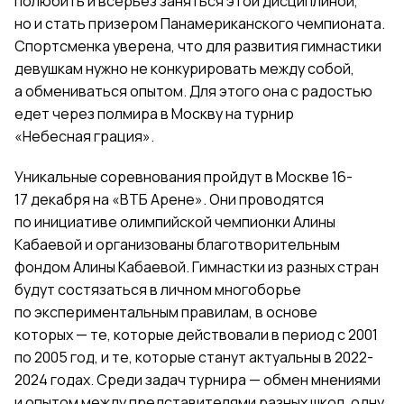
полюбить и всерьез заняться этой дисциплиной,
но и стать призером Панамериканского чемпионата.
Спортсменка уверена, что для развития гимнастики
девушкам нужно не конкурировать между собой,
а обмениваться опытом. Для этого она с радостью
едет через полмира в Москву на турнир
«Небесн
ая
граци
я
».
Уникальные соревнования пройдут в Москве 16-
17 декабря на «ВТБ Арене». Они проводятся
по инициативе олимпийской чемпионки Алины
Кабаевой и организованы благотворительным
фондом Алины Кабаевой. Гимнастки из разных стран
будут состязаться в личном многоборье
по экспериментальным правилам, в основе
которых — те, которые действовали в период с 2001
по 2005 год, и те, которые станут актуальны в 2022-
2024 годах. Среди задач турнира — обмен мнениями
и опытом между представителями разных школ, одну