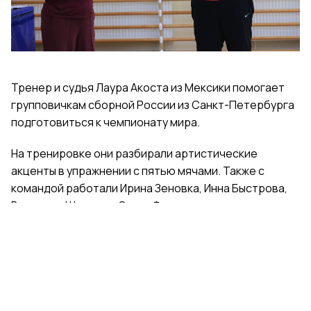
Тренер и судья Лаура Акоста из Мексики помогает
групповичкам сборной России из Санкт-Петербурга
подготовиться к чемпионату мира.
На тренировке они разбирали артистические
акценты в упражнении с пятью мячами. Также с
командой работали Ирина Зеновка, Инна Быстрова,
Вероника Шаткова, Ольга Фролова.
Групповички из Санкт-Петербурга — серебряные
призеры чемпионата России, они входят в основной
состав сборной России. Тренер — Елена Петунина,
постановщик — Елена Афанасьева.