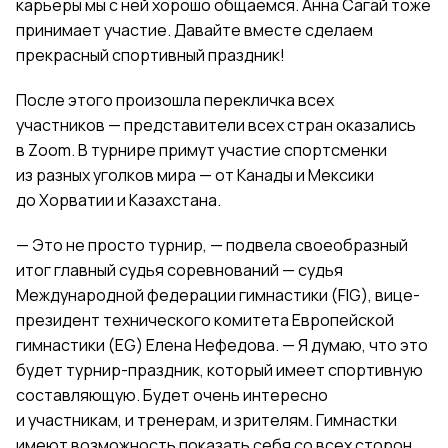
карьеры мы с ней хорошо общаемся. Анна Сагай тоже
принимает участие. Давайте вместе сделаем
прекрасный спортивный праздник!
После этого произошла перекличка всех
участников — представители всех стран оказались
в Zoom.
В турнире примут участие спортсменки
из разных уголков мира — от Канады и Мексики
до Хорватии и Казахстана.
— Это не просто турнир, — подвела своеобразный
итог главный судья соревнований — судья
Международной федерации гимнастики (FIG), вице-
президент технического комитета Европейской
гимнастики (EG) Елена Нефедова. — Я думаю, что это
будет турнир-праздник, который имеет спортивную
составляющую. Будет очень интересно
и участникам, и тренерам, и зрителям. Гимнастки
имеют возможность показать себя со всех сторон.