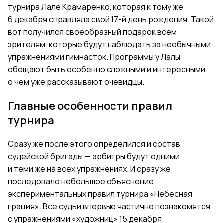
турнира Лале Крамаренко, которая к тому же
6 декабря справляла свой 17-й день рождения. Такой
вот получился своеобразный подарок всем
зрителям, которые будут наблюдать за необычными
упражнениями гимнасток. Программы у Лалы
обещают быть особенно сложными и интересными,
о чем уже рассказывают очевидцы.
Главные особенности правил
турнира
Сразу же после этого определился и состав
судейской бригады — арбитры будут одними
и теми же на всех упражнениях. И сразу же
последовало небольшое объяснение
экспериментальных правил турнира «Небесная
грация». Все судьи впервые частично познакомятся
с упражнениями «художниц» 15 декабря