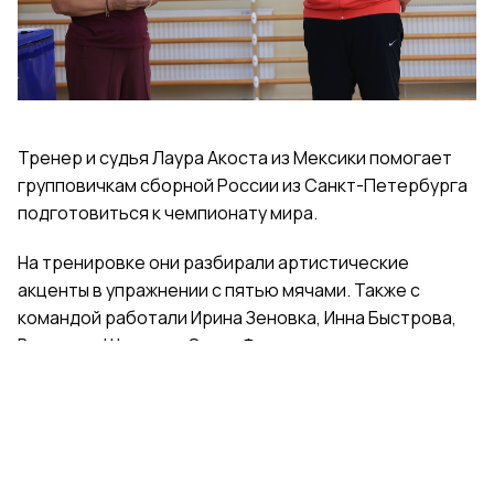
Тренер и судья Лаура Акоста из Мексики помогает
групповичкам сборной России из Санкт-Петербурга
подготовиться к чемпионату мира.
На тренировке они разбирали артистические
акценты в упражнении с пятью мячами. Также с
командой работали Ирина Зеновка, Инна Быстрова,
Вероника Шаткова, Ольга Фролова.
Групповички из Санкт-Петербурга — серебряные
призеры чемпионата России, они входят в основной
состав сборной России. Тренер — Елена Петунина,
постановщик — Елена Афанасьева.