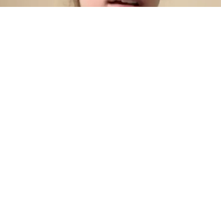
Play
Video
 и Мария Борисова примут участие в квалификаци
нки будут также претендовать на выход в финалы
зультаты будут учтены в командном соревновании.