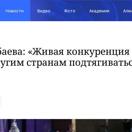
Новости
Видео
Фото
Академия
Али
аева: «Живая конкуренция 
угим странам подтягиватьс