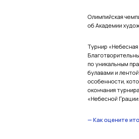
Олимпийская чемпи
об Академии худо
Турнир «Небесная 
Благотворительны
по уникальным пра
булавами и лентой
особенности, кот
окончания турнира
«Небесной Грации
— Как оцените ит