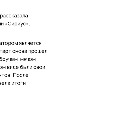
 рассказала
и «Сириус».
затором является
тарт снова прошел
бручем, мячом,
ом виде были свои
нтов. После
вела итоги