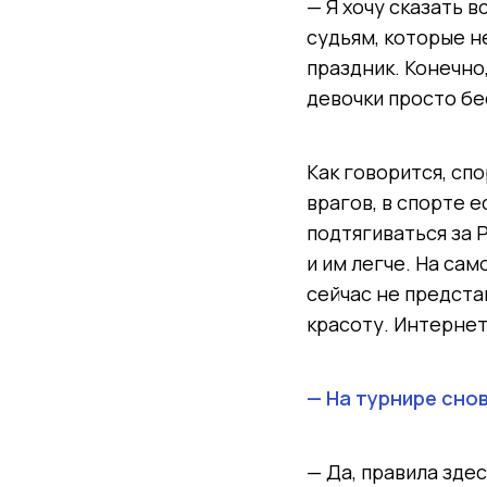
— Я хочу сказать 
судьям, которые н
праздник. Конечно
девочки просто б
Как говорится, сп
врагов, в спорте 
подтягиваться за 
и им легче. На сам
сейчас не предст
красоту. Интернет
— На турнире сно
— Да, правила зде