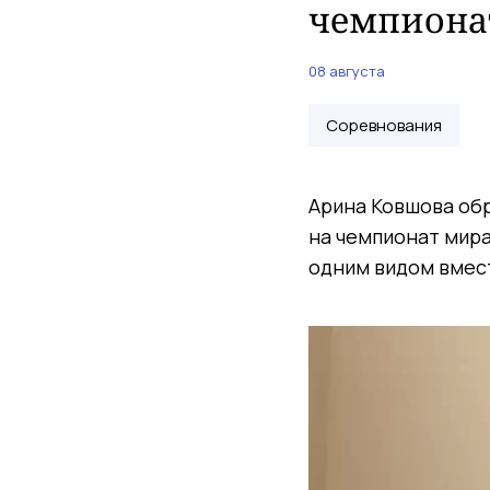
чемпиона
08 августа
Соревнования
Арина Ковшова обр
на чемпионат мира
одним видом вмест