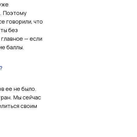
 уже
е. Поэтому
се говорили, что
ты без
 главное — если
ие баллы.
?
в ее не было.
тран. Мы сейчас
елиться своим