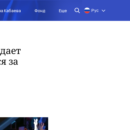
Рус
на Кабаева
Фонд
Еще
дает
я за