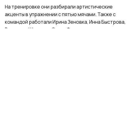
На тренировке они разбирали артистические
акценты в упражнении с пятью мячами. Также с
командой работали Ирина Зеновка, Инна Быстрова,
Вероника Шаткова, Ольга Фролова.
Групповички из Санкт-Петербурга — серебряные
призеры чемпионата России, они входят в основной
состав сборной России. Тренер — Елена Петунина,
постановщик — Елена Афанасьева.