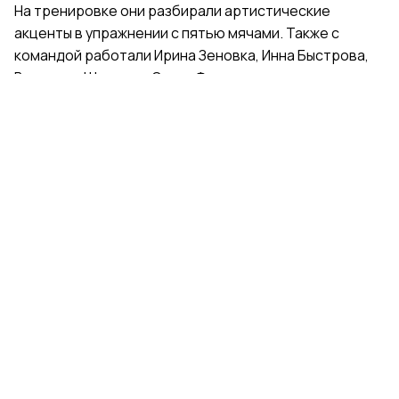
На тренировке они разбирали артистические
акценты в упражнении с пятью мячами. Также с
командой работали Ирина Зеновка, Инна Быстрова,
Вероника Шаткова, Ольга Фролова.
Групповички из Санкт-Петербурга — серебряные
призеры чемпионата России, они входят в основной
состав сборной России. Тренер — Елена Петунина,
постановщик — Елена Афанасьева.