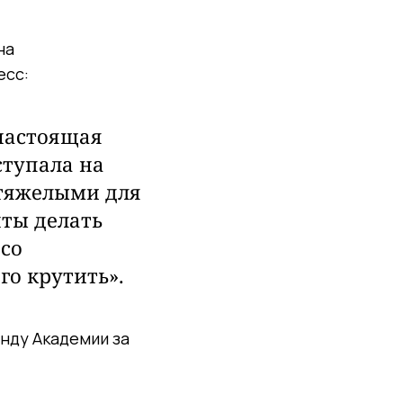
на
есс:
 настоящая
ступала на
 тяжелыми для
нты делать
 со
го крутить».
анду Академии за