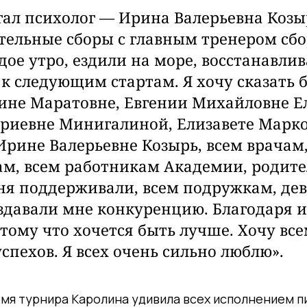
ал психолог — Ирина Валерьевна Козыр
тельные сборы с главным тренером сбо
дое утро, ездили на море, восстанавлив
 к следующим стартам. Я хочу сказать 
ине Маратовне, Евгении Михайловне Е
риевне Минигалиной, Елизавете Марко
Ирине Валерьевне Козырь, всем врачам
м, всем работникам Академии, родите
ня поддерживали, всем подружкам, де
здавали мне конкуренцию. Благодаря и
отому что хочется быть лучше. Хочу вс
спехов. Я всех очень сильно люблю».
емя турнира Каролина удивила всех исполнением
п