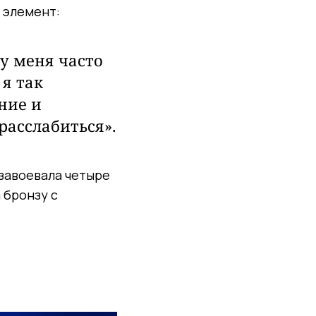
 элемент:
 у меня часто
 я так
ние и
расслабиться».
завоевала четыре
 бронзу с