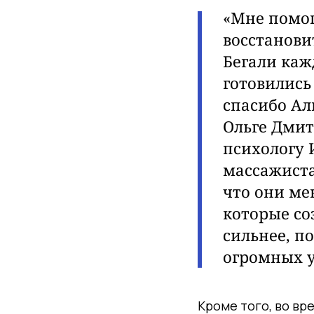
«Мне помог
восстанови
Бегали каж
готовились
спасибо Ал
Ольге Дмит
психологу 
массажиста
что они ме
которые со
сильнее, п
огромных у
Кроме того, во вр