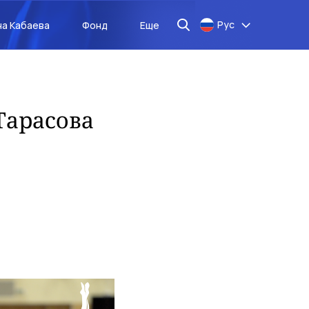
Рус
на Кабаева
Фонд
Еще
Тарасова