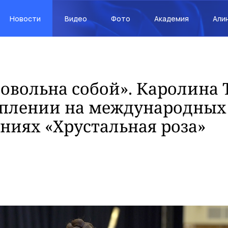
Новости
Видео
Фото
Академия
Али
довольна собой». Каролина 
уплении на международных
ниях «Хрустальная роза»