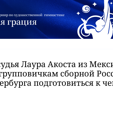
судья Лаура Акоста из Мекс
групповичкам сборной Рос
ербурга подготовиться к ч