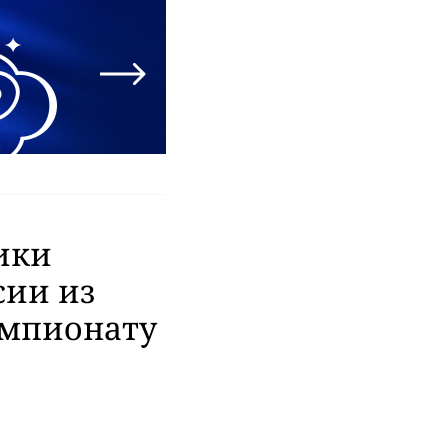
ики
сии из
емпионату