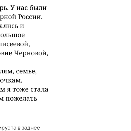
ь. У нас были
рной России.
ались и
большое
лисеевой,
вне Черновой,
,
лям, семье,
вочкам,
м я тоже стала
ем пожелать
ируэта
в заднее