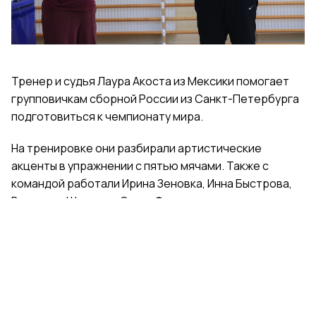
Тренер и судья Лаура Акоста из Мексики помогает
групповичкам сборной России из Санкт-Петербурга
подготовиться к чемпионату мира.
На тренировке они разбирали артистические
акценты в упражнении с пятью мячами. Также с
командой работали Ирина Зеновка, Инна Быстрова,
Вероника Шаткова, Ольга Фролова.
Групповички из Санкт-Петербурга — серебряные
призеры чемпионата России, они входят в основной
состав сборной России. Тренер — Елена Петунина,
постановщик — Елена Афанасьева.