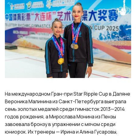
На международном Гран-при
Star Ripple Cup в Даляне
Вероника Малинина из Санкт-Петербурга выиграла
семь золотых медалей среди гимнасток 2013—2014
годов рождения, а Мирослава Монина из Пензы
завоевала бронзу в упражнении с мячом среди
юниорок. Их тренеры — Ирина и Алина Гусаровы,