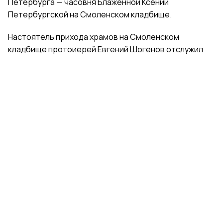
Петербурга — часовня Блаженной Ксении
Петербургской на Смоленском кладбище.
Настоятель прихода храмов на Смоленском
кладбище протоиерей Евгений Шогенов отслужил
молебен у раки с мощами святой. Отец Евгений
благословил гимнасток иконами святой Ксении
Петербургской и обратился к ним с напутственными
словами.