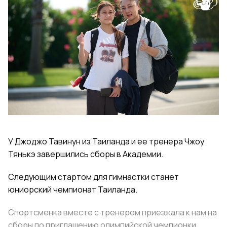
У Джоджо Тавинун из Таиланда и ее тренера Чжоу
Тянькэ
завершились сборы в Академии.
Следующим стартом для гимнастки станет
юниорский чемпионат Таиланда.
Спортсменка вместе с тренером приезжала к нам на
сборы по приглашению олимпийской чемпионки