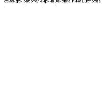
командой работали Ирина Зеновка, Инна Быстрова,
Вероника Шаткова, Ольга Фролова.
Групповички из Санкт-Петербурга — серебряные
призеры чемпионата России, они входят в основной
состав сборной России. Тренер — Елена Петунина,
постановщик — Елена Афанасьева.