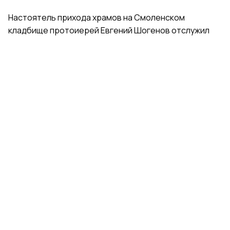
Настоятель прихода храмов на Смоленском
кладбище протоиерей Евгений Шогенов отслужил
молебен у раки с мощами святой. Отец Евгений
благословил гимнасток иконами святой Ксении
Петербургской и обратился к ним с напутственными
словами.