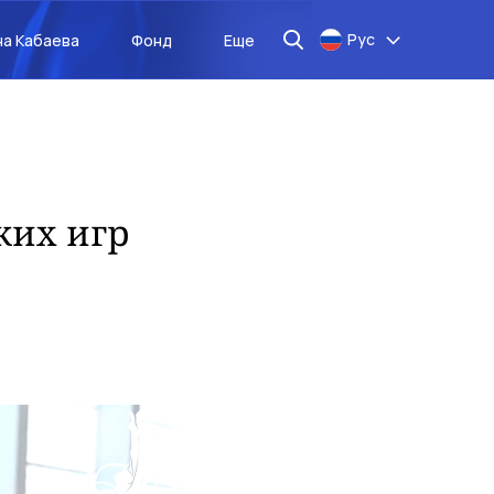
Рус
на Кабаева
Фонд
Еще
ких игр