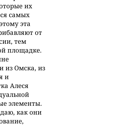
которые их
ься самых
этому эта
рибавляют от
сии, тем
ой площадке.
ине
 из Омска, из
я и
тка Алеся
дуальной
ые элементы.
даю, как они
ование,