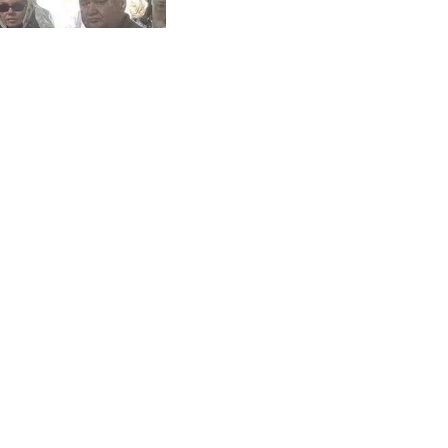
тили особенное
овня Блаженной