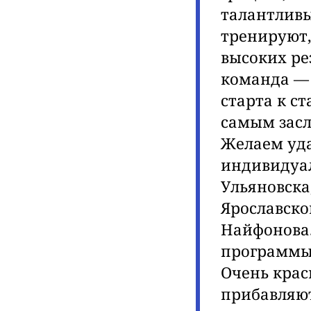
талантливы
тренируют,
высоких ре
команда — 
старта к с
самым засл
Желаем уда
индивидуал
Ульяновска
Ярославско
Найфонова.
программы,
Очень крас
прибавляют