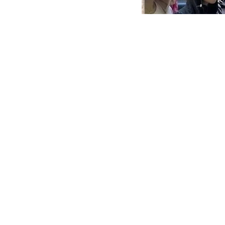
Перед отъездом н
место, обладающе
Это одно из самых
Ксении Петербург