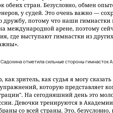
к обеих стран. Безусловно, обмен опыт
ренеров, у судей. Это очень важно — со
 дружбу, потому что наши гимнастки
на международной арене, поэтому сей
ия, где выступают гимнастки из других
важны».
 Садохина отметила сильные стороны гимнасток А
, как зритель, как судья я могу сказат
упражнений, которую представляет к
грации". На сегодняшний день это мо
ссии. Девочки тренируются в Академии
браны со всей страны. Это, безусловно,