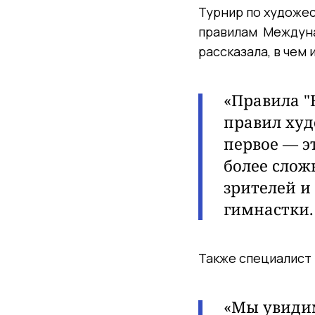
Турнир по художес
правилам Междуна
рассказала, в чем 
«Правила "
правил худ
первое — э
более слож
зрителей и
гимнастки. 
Также специалист 
«Мы увидим