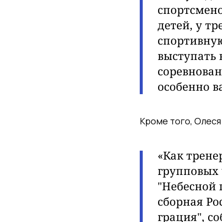
спортсмено
детей, у т
спортивную
выступать 
соревнован
особенно 
Кроме того, Олеся
«Как тренер
групповых 
"Небесной 
сборная Ро
грация", со