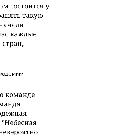
ом состоится у
хранять такую
 начали
час каждые
 стран,
кадемии:
ь о команде
оманда
лодежная
 "Небесная
 невероятно