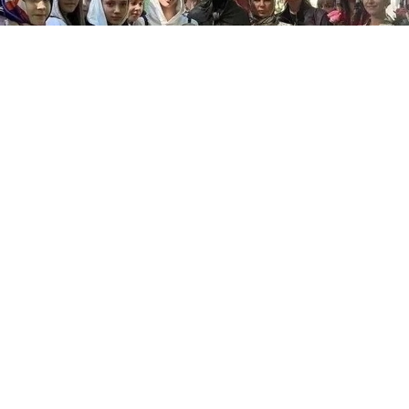
а чемпионат мира наши гимнастки и тренеры посе
е уникальной силой.
 почитаемых святых мест Санкт-Петербурга — час
ской на Смоленском кладбище.