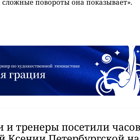
 сложные повороты она показывает».
 и тренеры посетили часо
й Ксении Петербургской на