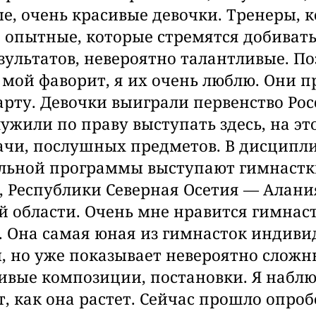
е, очень красивые девочки. Тренеры, 
 опытные, которые стремятся добиват
зультатов, невероятно талантливые. По
мой фаворит, я их очень люблю. Они п
тарту. Девочки выиграли первенство Рос
ужили по праву выступать здесь, на эт
чи, послушных предметов. В дисципл
ьной программы выступают гимнастки
, Республики Северная Осетия — Алани
й области. Очень мне нравится гимнас
 Она самая юная из гимнасток индиви
 но уже показывает невероятно сложн
ивые композиции, постановки. Я наблю
, как она растет. Сейчас прошло опроб