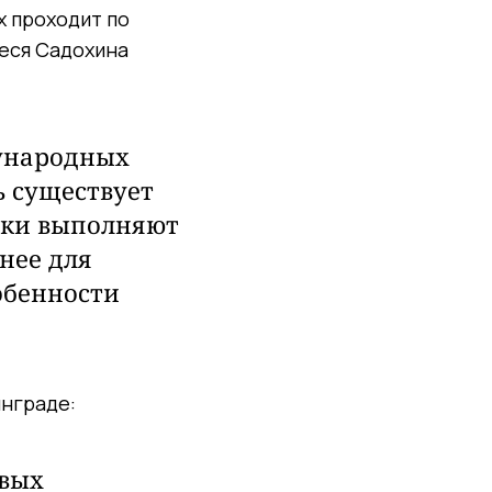
х проходит по
еся Садохина
дународных
ь существует
тки выполняют
нее для
обенности
инграде:
ивых