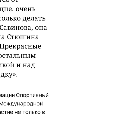
щие, очень
только
делать
 Савинова,
она
ена Стюшина
 Прекрасные
остальным
кой и над
адку
».
изации Спортивный
х Международной
стие не только в