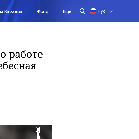
Рус
на Кабаева
Фонд
Еще
о работе
ебесная