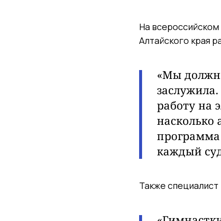
На всероссийском 
Алтайского края р
«Мы должны
заслужила.
работу на 
насколько 
программа 
каждый суд
Также специалист 
«Гимнастки