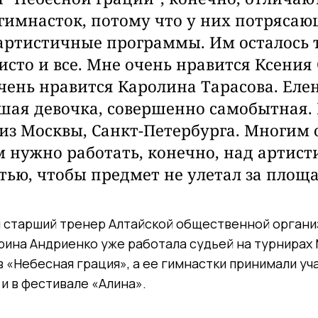
гимнасток, потому что у них потрясаю
артистичные программы. Им осталось 
исто и все. Мне очень нравится Ксения
чень нравится Каролина Тарасова. Ел
шая девочка, совершенно самобытная.
из Москвы, Санкт-Петербурга.
Многим 
 нужно работать, конечно,
над
артисти
тью, чтобы предмет не улетал за площ
и старший тренер Алтайской общественной орган
рина Андриенко уже работала судьей на турнира
 «Небесная грация», а ее гимнастки принимали уча
 и в фестивале «Алина».