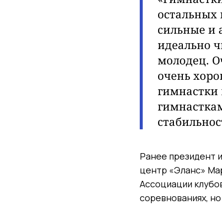
остальных 
сильные и 
идеально ч
молодец. О
очень хоро
гимнастки 
гимнасткам
стабильнос
Ранее президент 
центр «Эланс»
Ма
Ассоциации клубов
соревнованиях, но