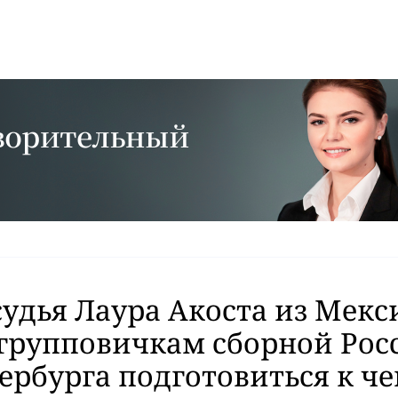
судья Лаура Акоста из Мекс
групповичкам сборной Рос
ербурга подготовиться к ч