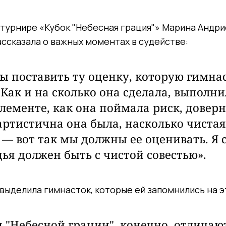
турнире «Кубок "Небесная грация"» Марина Андри
ассказала о важных моментах в судействе:
 поставить ту оценку, которую гимна
 Как и на сколько она сделала, выполни
элементе, как она поймала риск, доверн
артистична она была, насколько чиста
— вот так мы должны ее оценивать. Я 
ья должен быть с чистой совестью».
выделила гимнасток, которые ей запомнились на э
 "Небесной грации", конечно, отличаю