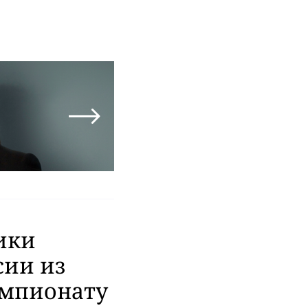
ики
сии из
емпионату