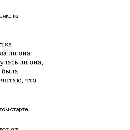
енко из
стка
ла ли она
улась ли она,
я была
считаю, что
том старте:
тся от