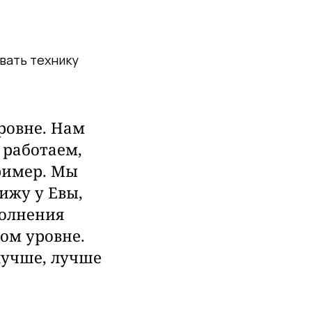
вать технику
ровне. Нам
 работаем,
пример. Мы
вижу у Евы,
полнения
ом уровне.
лучше, лучше