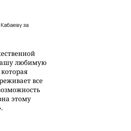
 Кабаеву за
жественной
 нашу любимую
 которая
реживает все
 возможность
рна этому
.