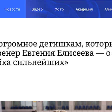
Новости
Видео
Фото
Академия
Али
огромное детишкам, которы
ренер Евгения Елисеева — 
бка сильнейших»