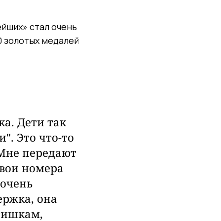
ейших» стал очень
0 золотых медалей
а. Дети так
. Это что-то
 Мне передают
свои номера
 очень
ержка, она
тишкам,