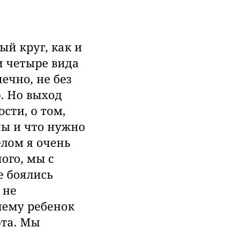
ый круг, как и
и четыре вида
нечно, не без
о.
Но выход
ости
, о том,
ы и что нужно
елом я очень
ого, мы с
е боялись
 не
чему ребенок
ота. Мы