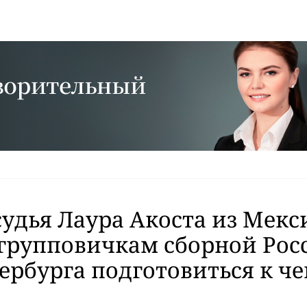
судья Лаура Акоста из Мекс
групповичкам сборной Рос
ербурга подготовиться к ч