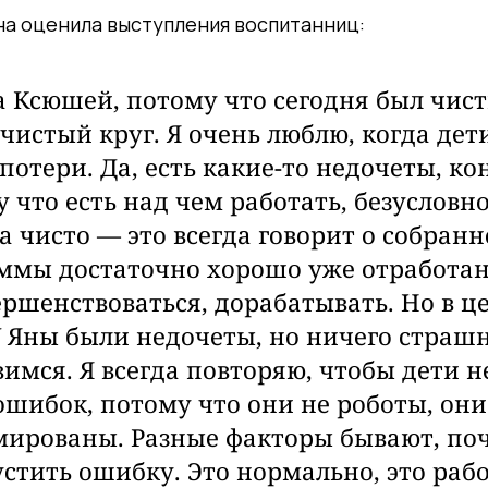
на
оценила выступления воспитанниц:
а Ксюшей, потому что сегодня был чист
 чистый круг. Я очень люблю, когда дет
потери. Да, есть какие-то недочеты, ко
у что есть над чем работать, безусловн
а чисто — это всегда говорит о собранн
ммы достаточно хорошо уже отработан
ершенствоваться
, дорабатывать. Но в ц
У Яны были недочеты, но ничего страшн
вимся.
Я всегда повторяю, чтобы дети н
ошибок, потому что они не роботы, они
ированы. Разные факторы бывают, по
стить ошибку. Это нормально, это раб