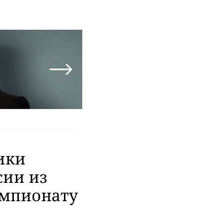
ики
сии из
емпионату