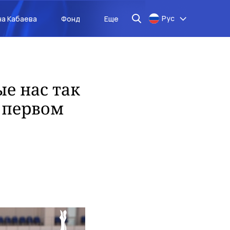
Рус
на Кабаева
Фонд
Еще
е нас так
о первом