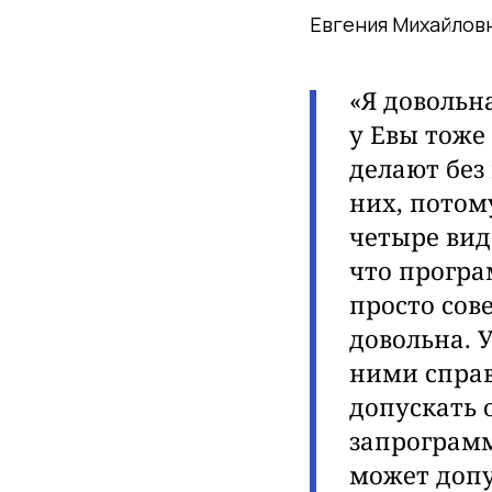
Евгения Михайлов
«Я довольн
у Евы тоже
делают без 
них, потом
четыре вид
что програ
просто
сов
довольна. 
ними спра
допускать 
запрограмм
может допу