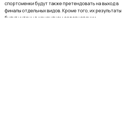
спортсменки будут также претендовать на выход в
финалы отдельных видов. Кроме того, их результаты
будут учтены в командном соревновании.
Поделиться