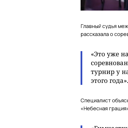
Главный судья меж
рассказала о соре
«Это уже н
соревнован
турнир у н
этого года»
Специалист объяс
«Небесная грация»