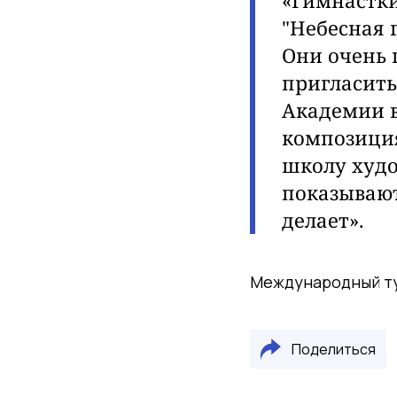
«Гимнастк
"Небесная 
Они очень 
пригласить
Академии 
композиция
школу худо
показывают
делает».
Международный тур
Поделиться