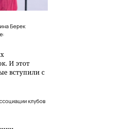
рина Берек
е:
их
к. И этот
ые вступили с
ссоциации клубов