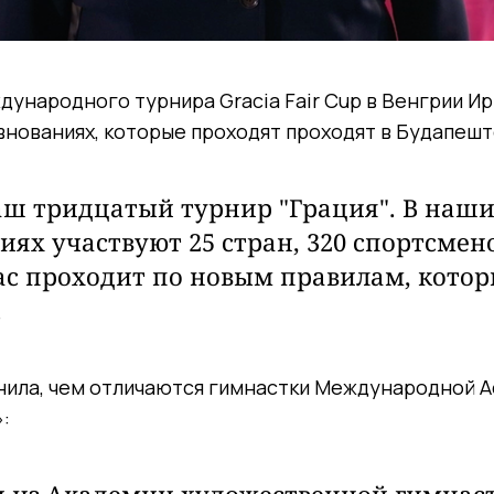
дународного турнира Gracia Fair Cup в Венгрии И
внованиях, которые проходят проходят в Будапешт
аш тридцатый турнир "Грация". В наш
иях участвуют 25 стран, 320 спортсмено
ас проходит по новым правилам, котор
.
нила, чем отличаются гимнастки Международной А
: