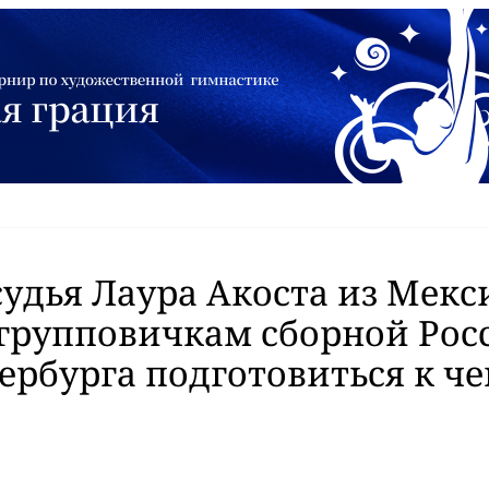
судья Лаура Акоста из Мекс
групповичкам сборной Рос
ербурга подготовиться к ч