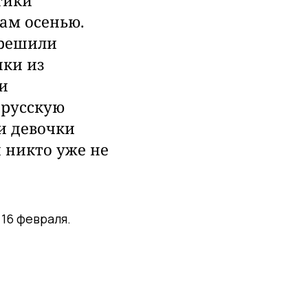
тики
ам осенью.
 решили
ки из
и
 русскую
и девочки
 никто уже не
 16 февраля.