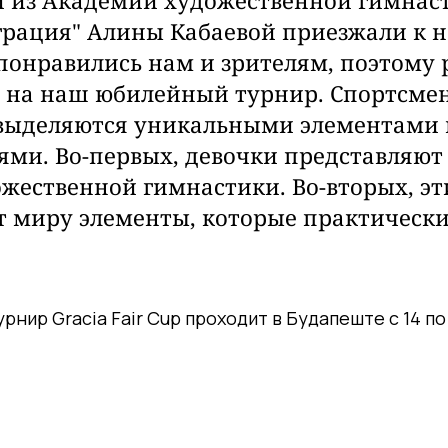
и из Академии художественной гимнас
грация" Алины Кабаевой приезжали к н
понравились нам и зрителям, поэтому
 на наш юбилейный турнир.
Спортсмен
выделяются уникальными элементами 
ми. Во-первых, девочки представляют
жественной гимнастики. Во-вторых, эт
 миру элементы, которые практически
нир Gracia Fair Cup проходит в Будапеште с 14 по