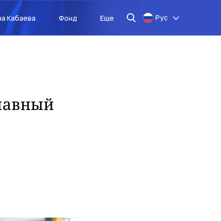
Рус
на Кабаева
Фонд
Еще
Главный
о