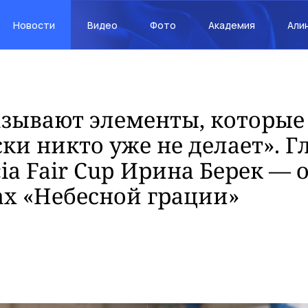
Новости
Видео
Фото
Академия
Али
азывают элементы, которые
ки никто уже не делает». 
cia Fair Cup Ирина Берек — 
х «Небесной грации»