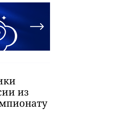
ики
сии из
емпионату