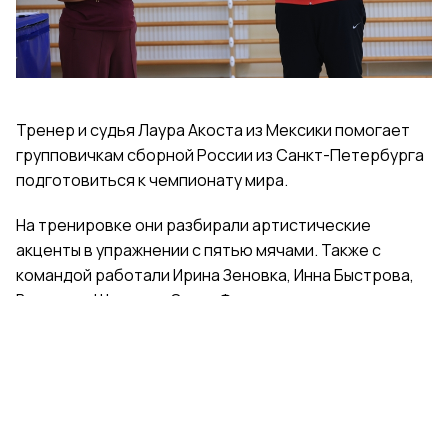
Тренер и судья Лаура Акоста из Мексики помогает
групповичкам сборной России из Санкт-Петербурга
подготовиться к чемпионату мира.
На тренировке они разбирали артистические
акценты в упражнении с пятью мячами. Также с
командой работали Ирина Зеновка, Инна Быстрова,
Вероника Шаткова, Ольга Фролова.
Групповички из Санкт-Петербурга — серебряные
призеры чемпионата России, они входят в основной
состав сборной России. Тренер — Елена Петунина,
постановщик — Елена Афанасьева.