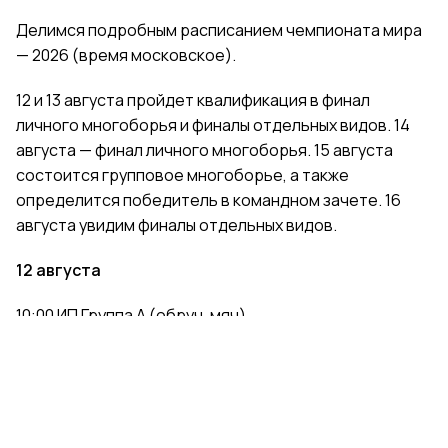
Делимся подробным расписанием чемпионата мира
— 2026 (время московское).
12 и 13 августа пройдет квалификация в финал
личного многоборья и финалы отдельных видов. 14
августа — финал личного многоборья. 15 августа
состоится групповое многоборье, а также
определится победитель в командном зачете. 16
августа увидим финалы отдельных видов.
12 августа
10:00 ИП Группа A (обруч, мяч)
11:30 ИП Группа B (обруч, мяч)
14:00 ИП Группа C (обруч, мяч)
15:30 ИП Группа D (обруч, мяч)
17:15 ИП Группа E (булавы, лента)
18:45 ИП Группа F (булавы, лента)