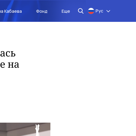
Рус
на Кабаева
Фонд
Еще
ась
е на