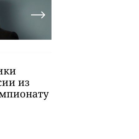
ики
сии из
емпионату