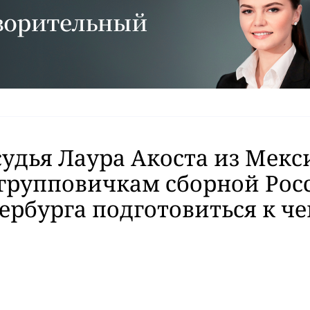
судья Лаура Акоста из Мекс
групповичкам сборной Рос
ербурга подготовиться к ч