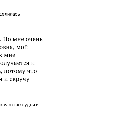
оделилась
. Но мне очень
овна, мой
х мне
получается и
, потому что
я и скручу
качестве судьи и