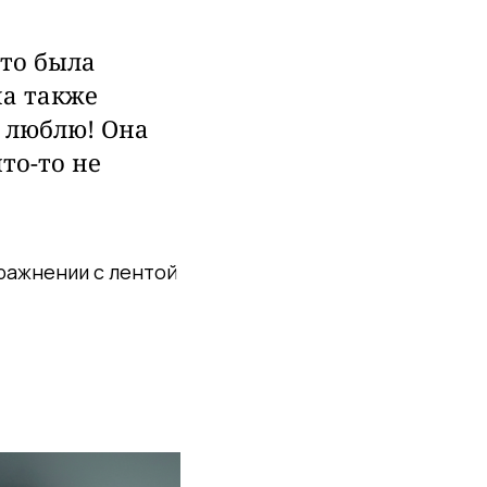
что была
на также
 люблю! Она
то-то не
ражнении с лентой