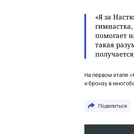
«Я за Наст
гимнастка,
помогает н
такая разу
получается
На первом этапе «
и бронзу в многобо
Поделиться