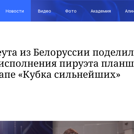
Новости
Видео
Фото
Академия
Али
ута из Белоруссии поделил
исполнения пируэта планш
апе «Кубка сильнейших»