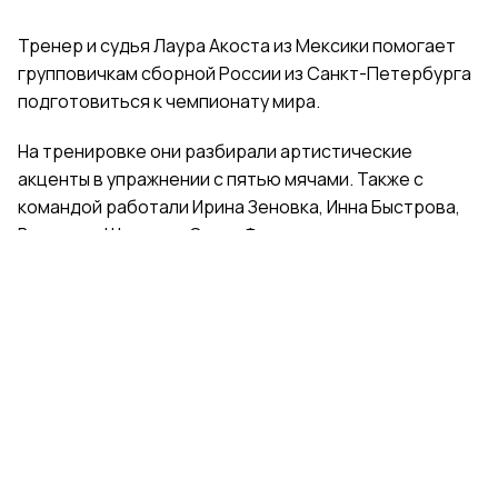
Тренер и судья Лаура Акоста из Мексики помогает
групповичкам сборной России из Санкт-Петербурга
подготовиться к чемпионату мира.
На тренировке они разбирали артистические
акценты в упражнении с пятью мячами. Также с
командой работали Ирина Зеновка, Инна Быстрова,
Вероника Шаткова, Ольга Фролова.
Групповички из Санкт-Петербурга — серебряные
призеры чемпионата России, они входят в основной
состав сборной России. Тренер — Елена Петунина,
постановщик — Елена Афанасьева.