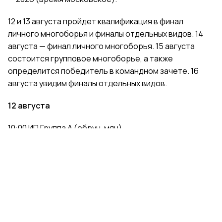
12 и 13 августа пройдет квалификация в финал
личного многоборья и финалы отдельных видов. 14
августа — финал личного многоборья. 15 августа
состоится групповое многоборье, а также
определится победитель в командном зачете. 16
августа увидим финалы отдельных видов.
12 августа
10:00 ИП Группа A (обруч, мяч)
11:30 ИП Группа B (обруч, мяч)
14:00 ИП Группа C (обруч, мяч)
15:30 ИП Группа D (обруч, мяч)
17:15 ИП Группа E (булавы, лента)
18:45 ИП Группа F (булавы, лента)
21:05 ИП Группа G (булавы, лента)
22:35 ИП Группа H (булавы, лента)