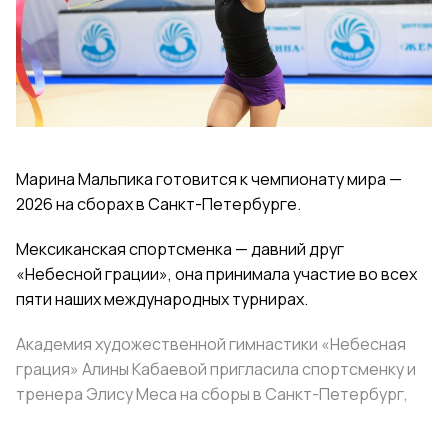
Марина Мальпика готовится к чемпионату мира —
2026 на сборах в Санкт-Петербурге.
Мексиканская спортсменка — давний друг
«Небесной грации», она принимала участие во всех
пяти наших международных турнирах.
Академия художественной гимнастики «Небесная
грация» Алины Кабаевой пригласила спортсменку и
тренера Элису Меса на сборы в Санкт-Петербург,
взяв на себя расходы на проживание и питание.