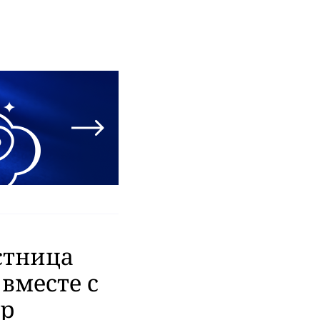
стница
вместе с
тр