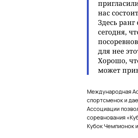
пригласили
нас состои
Здесь ранг
сегодня, чт
посоревнов
для нее эт
Хорошо, чт
может прин
Международная Ас
спортсменок и дае
Ассоциации позво
соревнования «Куб
Кубок Чемпионок и