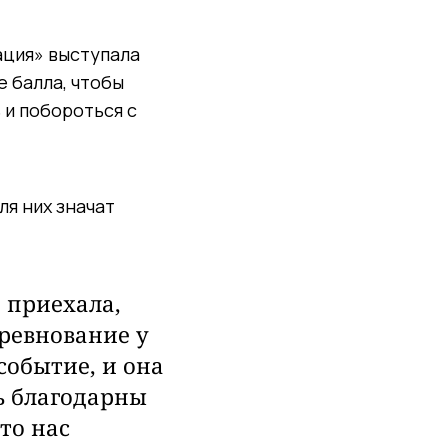
ация» выступала
е балла, чтобы
 и побороться с
ля них значат
 приехала,
оревнование у
событие, и она
ь благодарны
то нас