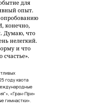
событие для
тивный опыт.
о опробованию
И, конечно,
. Думаю, что
ень нелегкий.
форму и что
 счастье».
нтливых
25 году квота
 международные
ия"», «Гран-При»
ые гимнастки».