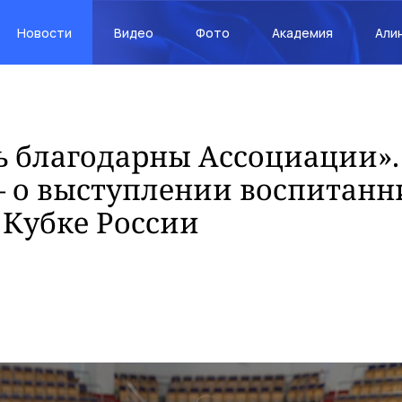
Новости
Видео
Фото
Академия
Али
 благодарны Ассоциации».
— о выступлении воспитан
 Кубке России