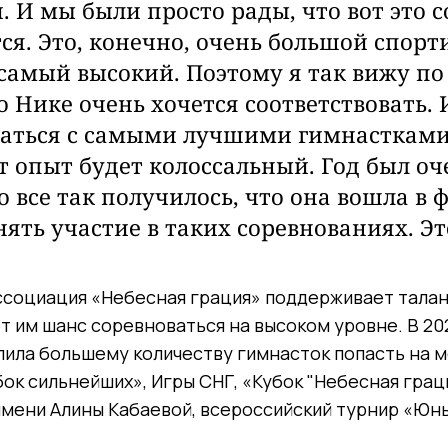
. И мы были просто рады, что вот это 
тся. Это, конечно, очень большой спор
 самый высокий. Поэтому я так вижу п
о Нике очень хочется соответствовать. 
аться с самыми лучшими гимнастками
от опыт будет колоссальный. Год был оч
о все так получилось, что она вошла в 
ять участие в таких соревнованиях. Это
социация «Небесная грация» поддерживает тала
т им шанс соревноваться на высоком уровне. В 20
лила большему количеству гимнасток попасть на
ок сильнейших», Игры СНГ, «Кубок "Небесная грац
мени Алины Кабаевой, всероссийский турнир «Юн