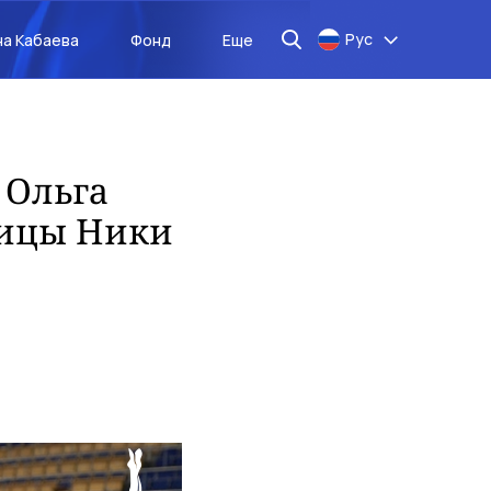
Рус
на Кабаева
Фонд
Еще
 Ольга
ницы Ники