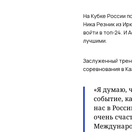
На Кубке России 
Ника Резник
из Ирк
войти в топ-24. И
лучшими.
Заслуженный трене
соревнования в Ка
«Я думаю, 
событие, к
нас в Росси
очень счас
Международ