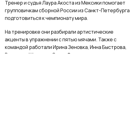
Тренер и судья Лаура Акоста из Мексики помогает
групповичкам сборной России из Санкт-Петербурга
подготовиться к чемпионату мира.
На тренировке они разбирали артистические
акценты в упражнении с пятью мячами. Также с
командой работали Ирина Зеновка, Инна Быстрова,
Вероника Шаткова, Ольга Фролова.
Групповички из Санкт-Петербурга — серебряные
призеры чемпионата России, они входят в основной
состав сборной России. Тренер — Елена Петунина,
постановщик — Елена Афанасьева.