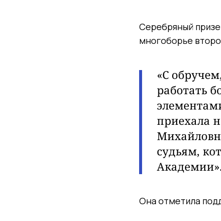
Серебряный призер
многоборье второг
«С обручем
работать б
элементами
приехала н
Михайловне
судьям, ко
Академии»
Она отметила под