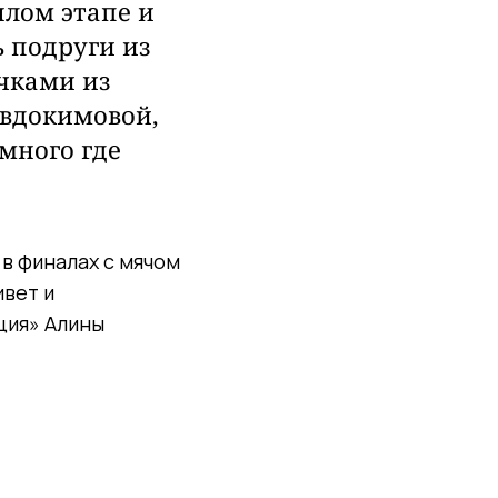
лом этапе и
ь подруги из
очками из
Евдокимовой,
много где
 в финалах с мячом
ивет и
ция» Алины