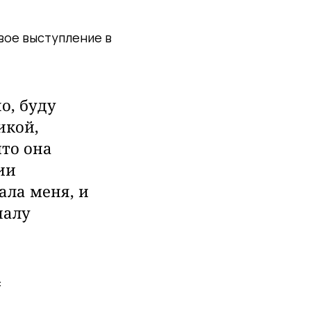
вое выступление в
о,
буду
икой,
то она
ии
ала меня, и
налу
: