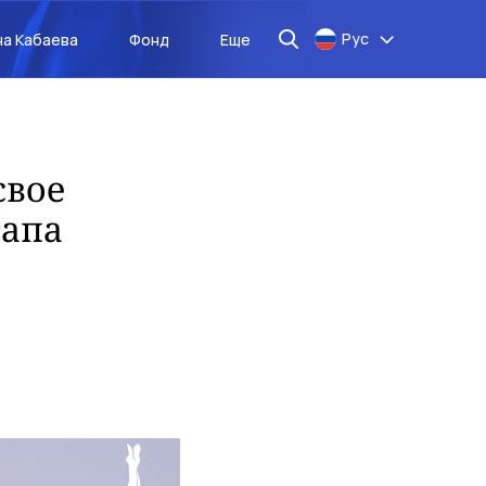
Рус
на Кабаева
Фонд
Еще
свое
тапа