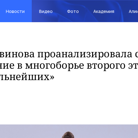
Новости
Видео
Фото
Академия
Али
винова проанализировала 
ие в многоборье второго э
ильнейших»