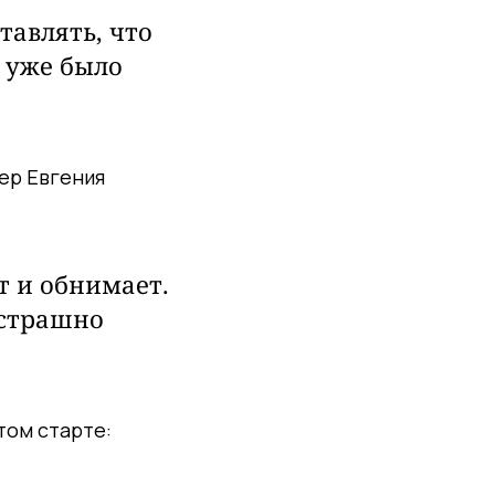
тавлять, что
 уже было
ер Евгения
т и обнимает.
 страшно
том старте: