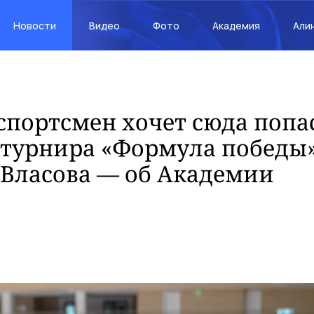
Новости
Видео
Фото
Академия
Али
портсмен хочет сюда попас
 турнира «Формула победы
 Власова — об Академии