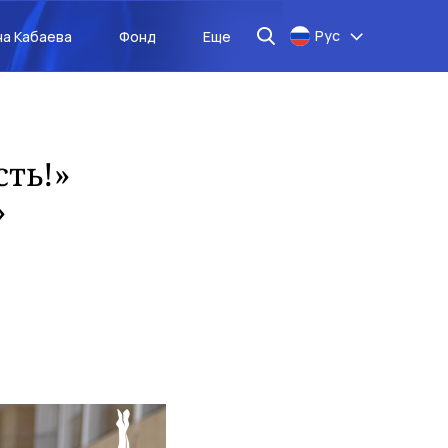
Рус
на Кабаева
Фонд
Еще
ть!»
»