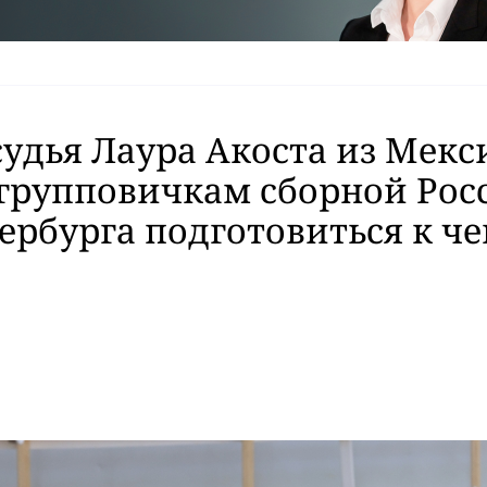
судья Лаура Акоста из Мекс
групповичкам сборной Рос
ербурга подготовиться к ч