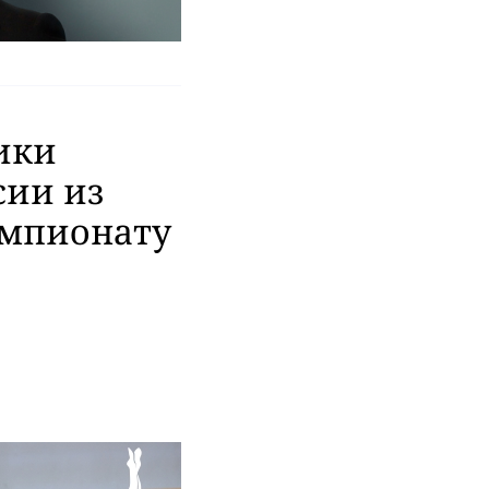
ики
сии из
емпионату