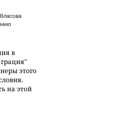
 Власова
емию
ния в
 грация"
енеры этого
словия.
ь на этой