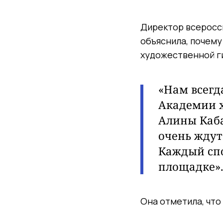
Директор всеросс
объяснила, почему
художественной г
«Нам всегд
Академии х
Алины Каба
очень ждут
Каждый спо
площадке»
Она отметила, что