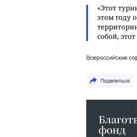
«Этот турн
этом году 
территории
собой, это
Всероссийские сор
Поделиться