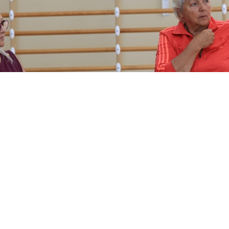
ура Акоста из Мексики помогает групповичкам сбо