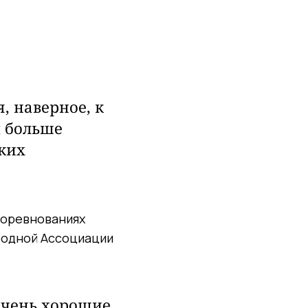
, наверное, к
м больше
ских
соревнованиях
родной Ассоциации
 очень хорошие