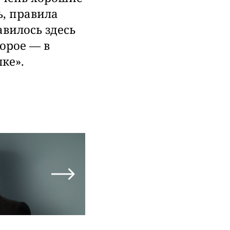
ь, правила
авилось здесь
торое — в
ке».