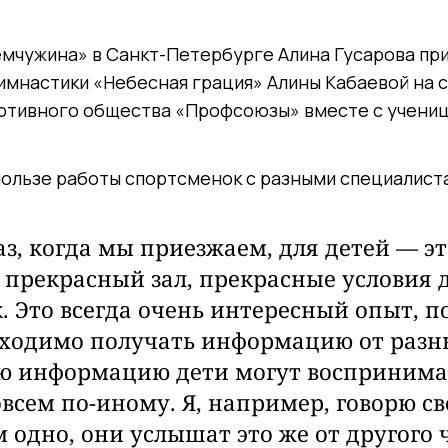
емчужина» в Санкт-Петербурге Алина Гусарова пр
имнастики «Небесная грация» Алины Кабаевой на 
ртивного общества «Профсоюзы» вместе с учениц
пользе работы спортсменок с разными специалист
з, когда мы приезжаем, для детей — эт
 прекрасный зал, прекрасные условия 
. Это всегда очень интересный опыт, п
ходимо получать информацию от разны
ю информацию дети могут воспринимат
овсем по-иному. Я, например, говорю с
 одно, они услышат это же от другого ч