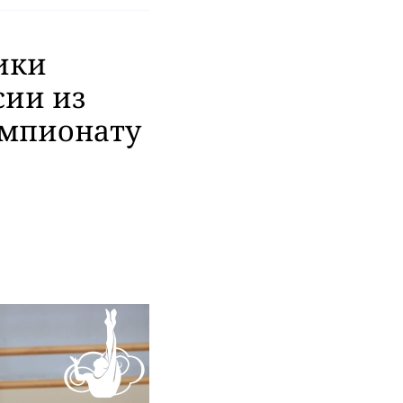
ики
сии из
емпионату