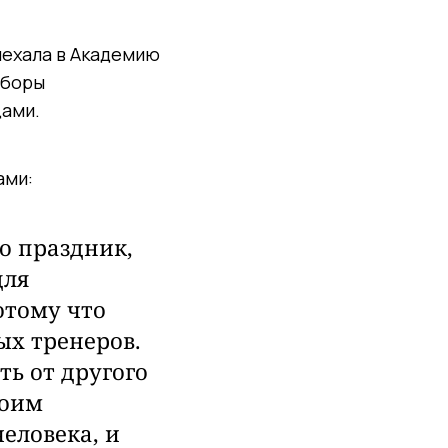
иехала в Академию
сборы
ами.
ами:
о праздник,
для
отому что
х тренеров.
ь от другого
воим
еловека, и