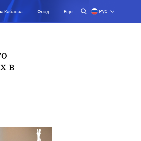
Рус
на Кабаева
Фонд
Еще
то
х в