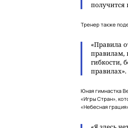
получится 
Тренер также поде
«Правила о
правилам, 
гибкости, 
правилах».
Юная гимнастка Ве
«Игры Стран», ко
«Небесная грация»
«Я здесь ч