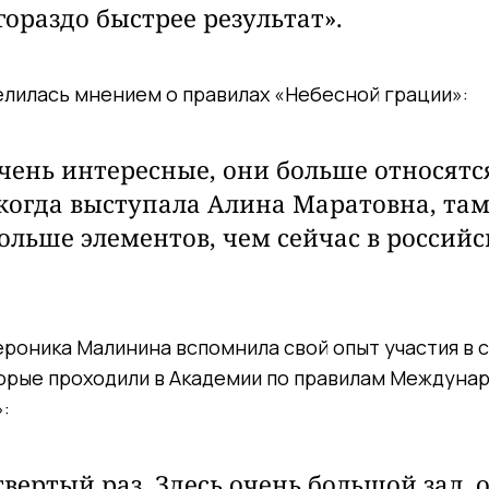
гораздо быстрее результат».
лилась мнением о правилах «Небесной грации»:
чень интересные, они больше относятся
когда выступала Алина Маратовна, та
больше элементов, чем сейчас в россий
роника Малинина вспомнила свой опыт участия в 
торые проходили в Академии по правилам Междуна
:
етвертый раз. Здесь очень большой зал,