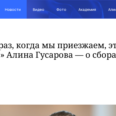
Новости
Видео
Фото
Академия
Али
аз, когда мы приезжаем, э
» Алина Гусарова — о сбора
и