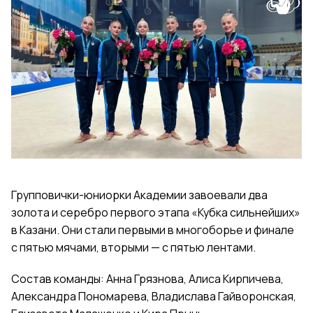
Групповички-юниорки Академии завоевали два
золота и серебро первого этапа «Кубка сильнейших»
в Казани. Они стали первыми в многоборье и финале
с пятью мячами, вторыми — с пятью лентами.
Состав команды: Анна Грязнова, Алиса Кирпичева,
Александра Пономарева, Владислава Гайворонская,