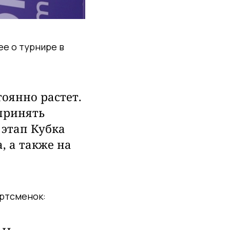
е о турнире в
оянно растет.
 принять
 этап Кубка
, а также на
ортсменок: