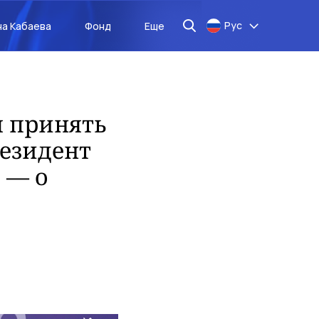
Рус
на Кабаева
Фонд
Еще
ы принять
резидент
 — о