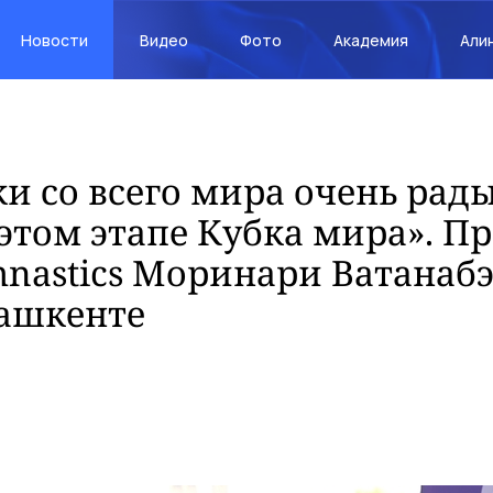
Новости
Видео
Фото
Академия
Али
и со всего мира очень рад
 этом этапе Кубка мира». П
nastics Моринари Ватанабэ
Ташкенте