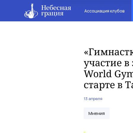
Ассоциация клубов
«Гимнастк
участие в
World Gym
старте в 
13 апреля
Мнения