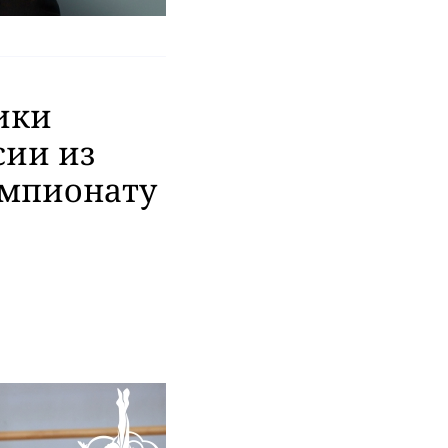
ики
сии из
емпионату