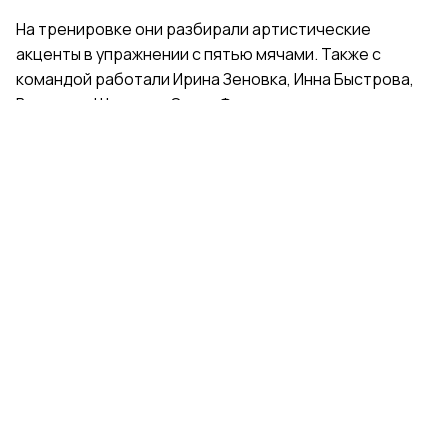
На тренировке они разбирали артистические
акценты в упражнении с пятью мячами. Также с
командой работали Ирина Зеновка, Инна Быстрова,
Вероника Шаткова, Ольга Фролова.
Групповички из Санкт-Петербурга — серебряные
призеры чемпионата России, они входят в основной
состав сборной России. Тренер — Елена Петунина,
постановщик — Елена Афанасьева.