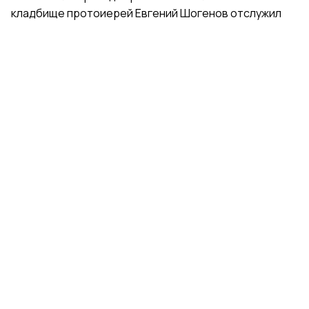
кладбище протоиерей Евгений Шогенов отслужил
молебен у раки с мощами святой. Отец Евгений
благословил гимнасток иконами святой Ксении
Петербургской и обратился к ним с напутственными
словами.