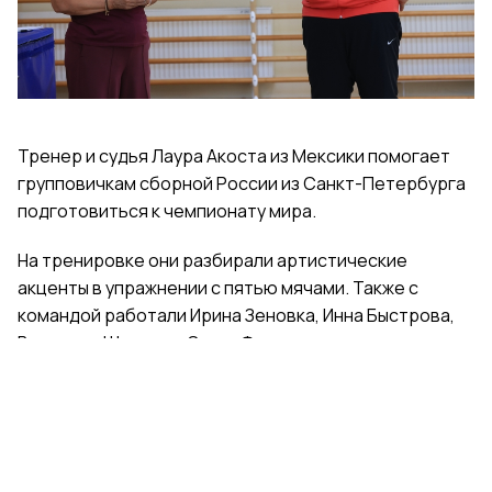
Тренер и судья Лаура Акоста из Мексики помогает
групповичкам сборной России из Санкт-Петербурга
подготовиться к чемпионату мира.
На тренировке они разбирали артистические
акценты в упражнении с пятью мячами. Также с
командой работали Ирина Зеновка, Инна Быстрова,
Вероника Шаткова, Ольга Фролова.
Групповички из Санкт-Петербурга — серебряные
призеры чемпионата России, они входят в основной
состав сборной России. Тренер — Елена Петунина,
постановщик — Елена Афанасьева.