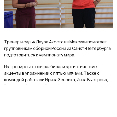
Тренер и судья Лаура Акоста из Мексики помогает
групповичкам сборной России из Санкт-Петербурга
подготовиться к чемпионату мира.
На тренировке они разбирали артистические
акценты в упражнении с пятью мячами. Также с
командой работали Ирина Зеновка, Инна Быстрова,
Вероника Шаткова, Ольга Фролова.
Групповички из Санкт-Петербурга — серебряные
призеры чемпионата России, они входят в основной
состав сборной России. Тренер — Елена Петунина,