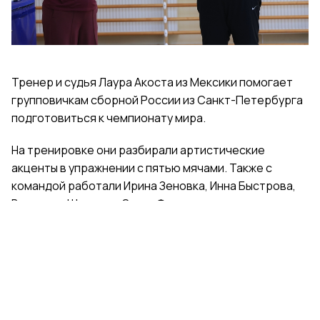
Тренер и судья Лаура Акоста из Мексики помогает
групповичкам сборной России из Санкт-Петербурга
подготовиться к чемпионату мира.
На тренировке они разбирали артистические
акценты в упражнении с пятью мячами. Также с
командой работали Ирина Зеновка, Инна Быстрова,
Вероника Шаткова, Ольга Фролова.
Групповички из Санкт-Петербурга — серебряные
призеры чемпионата России, они входят в основной
состав сборной России. Тренер — Елена Петунина,
постановщик — Елена Афанасьева.