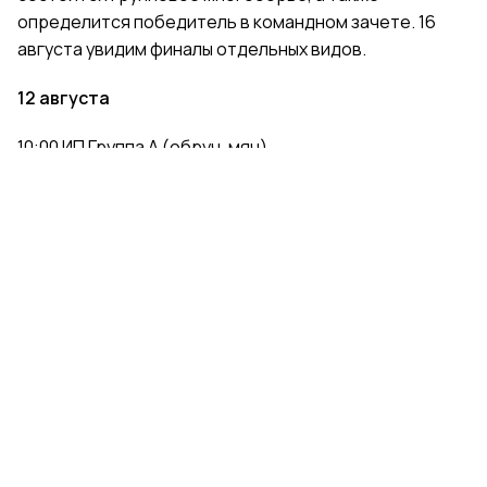
определится победитель в командном зачете. 16
августа увидим финалы отдельных видов.
12 августа
10:00 ИП Группа A (обруч, мяч)
11:30 ИП Группа B (обруч, мяч)
14:00 ИП Группа C (обруч, мяч)
15:30 ИП Группа D (обруч, мяч)
17:15 ИП Группа E (булавы, лента)
18:45 ИП Группа F (булавы, лента)
21:05 ИП Группа G (булавы, лента)
22:35 ИП Группа H (булавы, лента)
13 августа
10:00 ИП Группа B (булавы, лента)
11:30 ИП Группа A (булавы, лента)