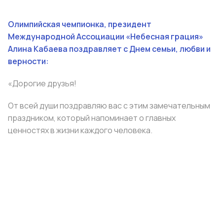
Олимпийская чемпионка, президент
Международной Ассоциации «Небесная грация»
Алина Кабаева поздравляет с Днем семьи, любви и
верности:
«Дорогие друзья!
От всей души поздравляю вас с этим замечательным
праздником, который напоминает о главных
ценностях в жизни каждого человека.
Семья является источником силы, вдохновения и
уверенности. Самые яркие и радостные мгновения
становятся еще ценнее, когда их можно разделить с
близкими.
Пусть каждый дом будет наполнен уютом, теплом и