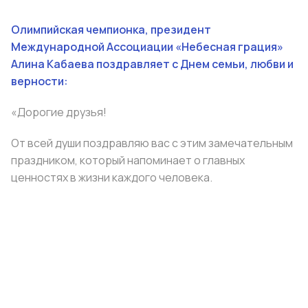
Олимпийская чемпионка, президент
Международной Ассоциации «Небесная грация»
Алина Кабаева поздравляет с Днем семьи, любви и
верности:
«Дорогие друзья!
От всей души поздравляю вас с этим замечательным
праздником, который напоминает о главных
ценностях в жизни каждого человека.
Семья является источником силы, вдохновения и
уверенности. Самые яркие и радостные мгновения
становятся еще ценнее, когда их можно разделить с
близкими.
Пусть каждый дом будет наполнен уютом, теплом и
любовью.