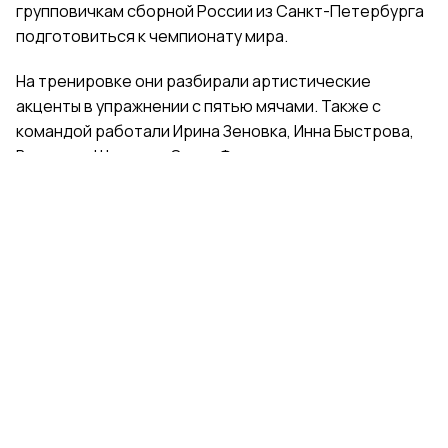
групповичкам сборной России из Санкт-Петербурга
подготовиться к чемпионату мира.
На тренировке они разбирали артистические
акценты в упражнении с пятью мячами. Также с
командой работали Ирина Зеновка, Инна Быстрова,
Вероника Шаткова, Ольга Фролова.
Групповички из Санкт-Петербурга — серебряные
призеры чемпионата России, они входят в основной
состав сборной России. Тренер — Елена Петунина,
постановщик — Елена Афанасьева.