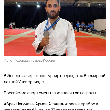
Фото: Федерация дзюдо России
В Эссене завершился турнир по дзюдо на Всемирной
летней Универсиаде.
Российские спортсмены завоевали три награды.
Абрек Нагучев и Армен Агаян выиграли серебро в