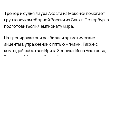
Тренер и судья Лаура Акоста из Мексики помогает
групповичкам сборной России из Санкт-Петербурга
подготовиться к чемпионату мира.
На тренировке они разбирали артистические
акценты в упражнении с пятью мячами. Также с
командой работали Ирина Зеновка, Инна Быстрова,
Вероника Шаткова, Ольга Фролова.
Групповички из Санкт-Петербурга — серебряные
призеры чемпионата России, они входят в основной
состав сборной России. Тренер — Елена Петунина,
постановщик — Елена Афанасьева.